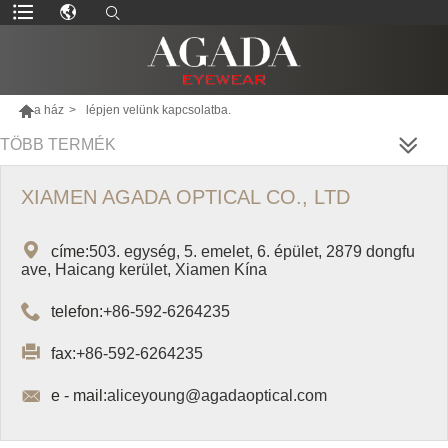

a ház
>
lépjen velünk kapcsolatba.
TÖBB TERMÉK
XIAMEN AGADA OPTICAL CO., LTD

címe:
503. egység, 5. emelet, 6. épület, 2879 dongfu
ave, Haicang kerület, Xiamen Kína

telefon:
+86-592-6264235

fax:
+86-592-6264235

e - mail:
aliceyoung@agadaoptical.com