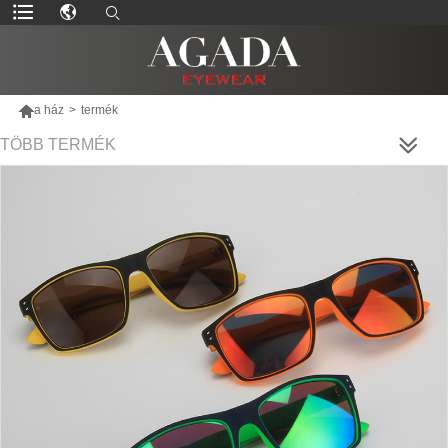

a ház
>
termék
TÖBB TERMÉK