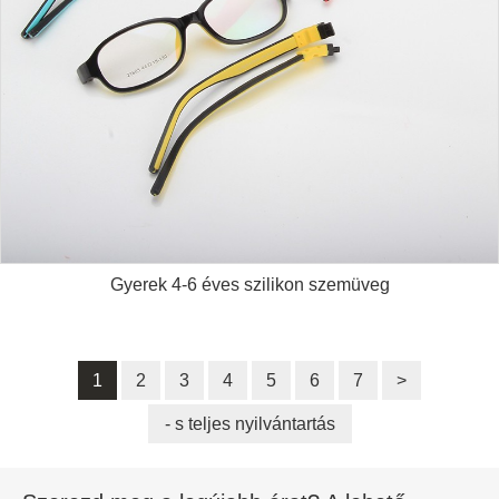
Gyerek 4-6 éves szilikon szemüveg
1
2
3
4
5
6
7
>
- s teljes nyilvántartás