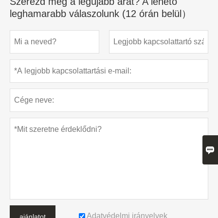
Szerezd meg a legújabb árat? A lehető
leghamarabb válaszolunk (12 órán belül）

Adatvédelmi irányelvek
ajánlatot