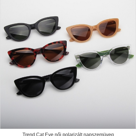
Trend Cat Eye női polarizált napszemüveg