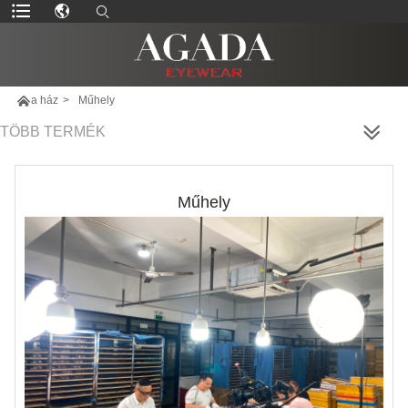

a ház
>
Műhely
TÖBB TERMÉK
Műhely